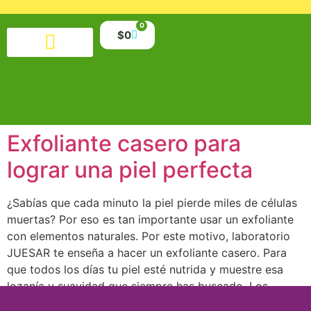
0
$
0
Productos alimenticios
Salud y belleza
Suplementos y minerales
Libros y material educativo
Exfoliante casero para
lograr una piel perfecta
¿Sabías que cada minuto la piel pierde miles de células
muertas? Por eso es tan importante usar un exfoliante
con elementos naturales. Por este motivo, laboratorio
JUESAR te enseña a hacer un exfoliante casero. Para
que todos los días tu piel esté nutrida y muestre esa
lozanía y suavidad que siempre has buscado. Los
ingredientes […]