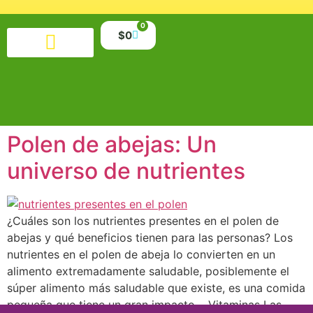
0
$
0
Productos alimenticios
Salud y belleza
Suplementos y minerales
Libros y material educativo
Polen de abejas: Un
universo de nutrientes
¿Cuáles son los nutrientes presentes en el polen de
abejas y qué beneficios tienen para las personas? Los
nutrientes en el polen de abeja lo convierten en un
alimento extremadamente saludable, posiblemente el
súper alimento más saludable que existe, es una comida
pequeña que tiene un gran impacto. Vitaminas Las