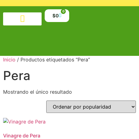
0
$
0
Productos alimenticios
Salud y belleza
Suplementos y minerales
Libros y material educativo
Inicio
/ Productos etiquetados “Pera”
Pera
Mostrando el único resultado
Vinagre de Pera