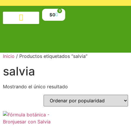
0
$
0
Productos alimenticios
Salud y belleza
Suplementos y minerales
Libros y material educativo
Inicio
/ Productos etiquetados “salvia”
salvia
Mostrando el único resultado