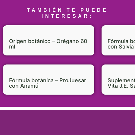
TAMBIÉN TE PUEDE
INTERESAR:
Origen botánico – Orégano 60
Fórmula bo
ml
con Salvia
Fórmula botánica – ProJuesar
Suplement
con Anamú
Vita J.E. S