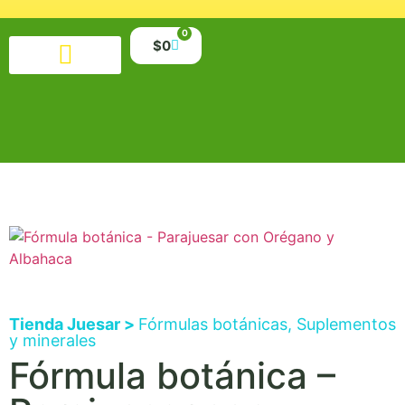
0
$
0
Productos alimenticios
Salud y belleza
Suplementos y minerales
Libros y material educativo
Tienda Juesar >
Fórmulas botánicas
,
Suplementos
y minerales
Fórmula botánica –