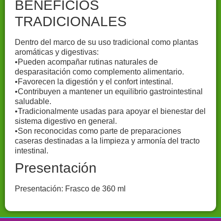
BENEFICIOS
TRADICIONALES
Dentro del marco de su uso tradicional como plantas
aromáticas y digestivas:
•Pueden acompañar rutinas naturales de
desparasitación como complemento alimentario.
•Favorecen la digestión y el confort intestinal.
•Contribuyen a mantener un equilibrio gastrointestinal
saludable.
•Tradicionalmente usadas para apoyar el bienestar del
sistema digestivo en general.
•Son reconocidas como parte de preparaciones
caseras destinadas a la limpieza y armonía del tracto
intestinal.
Presentación
Presentación: Frasco de 360 ml
Productos-naturales-Colombia-Tienda-online-saludable-Alimentos-orgánicos-Colombia-Suplementos-naturales-Tienda-de-productos-saludables-Alimentación-sana-Colombia-Herbolario-online-Colombia-Nutrición-natural-Tienda-de-productos-orgánicos-Superfoods-Colombia-Alimentación-consciente-Tienda-de-alimentos-saludables-Eco-friendly-Colombia-Vida-saludable-Bienestar-natural-Tienda-de-hierbas-medicinales-Alimentación-sin-químicos-Productos-veganos-Colombia-Alternativas-saludables-Tienda-de-productos-eco-amigables-tienda-naturista-laboratorio-naturista-productos-saludables-plantas-medicinales-vinagres-orgánicos-vinagres-terapéuticos-botánica-vinagres-de-fruta-orgánica-vinagre-con-la-madre-pioneros-en-vinagres-cuidado-diario-y-bien-estar