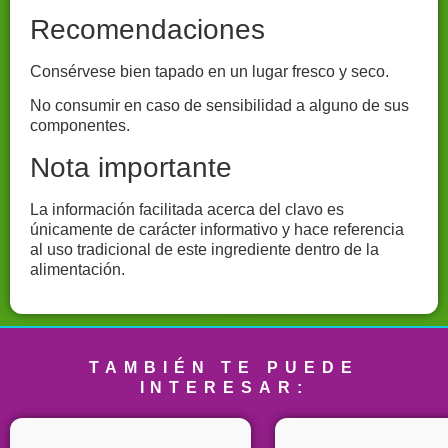
Recomendaciones
Consérvese bien tapado en un lugar fresco y seco.
No consumir en caso de sensibilidad a alguno de sus
componentes.
Nota importante
La información facilitada acerca del clavo es
únicamente de carácter informativo y hace referencia
al uso tradicional de este ingrediente dentro de la
alimentación.
Productos-naturales-Colombia-Tienda-online-saludable-Alimentos-orgánicos-Colombia-Suplementos-naturales-Tienda-de-productos-saludables-Alimentación-sana-Colombia-Herbolario-online-Colombia-Nutrición-natural-Tienda-de-productos-orgánicos-Superfoods-Colombia-Alimentación-consciente-Tienda-de-alimentos-saludables-Eco-friendly-Colombia-Vida-saludable-Bienestar-natural-Tienda-de-hierbas-medicinales-Alimentación-sin-químicos-Productos-veganos-Colombia-Alternativas-saludables-Tienda-de-productos-eco-amigables-tienda-naturista-laboratorio-naturista-productos-saludables-plantas-medicinales-vinagres-orgánicos-vinagres-terapéuticos-botánica-vinagres-de-fruta-orgánica-vinagre-con-la-madre-pioneros-en-vinagres-cuidado-diario-y-bien-estar
TAMBIÉN TE PUEDE
INTERESAR: