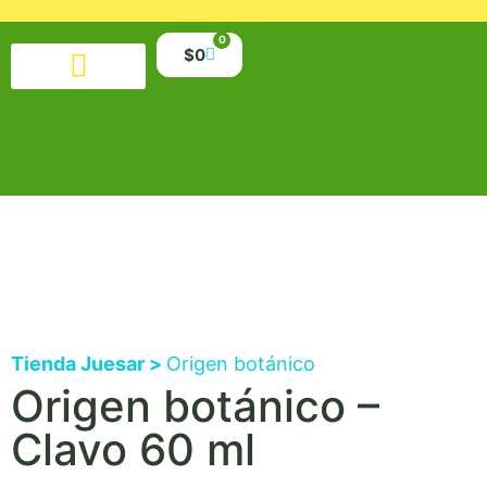
0
$
0
Productos alimenticios
Salud y belleza
Suplementos y minerales
Libros y material educativo
Tienda Juesar >
Origen botánico
Origen botánico –
Clavo 60 ml