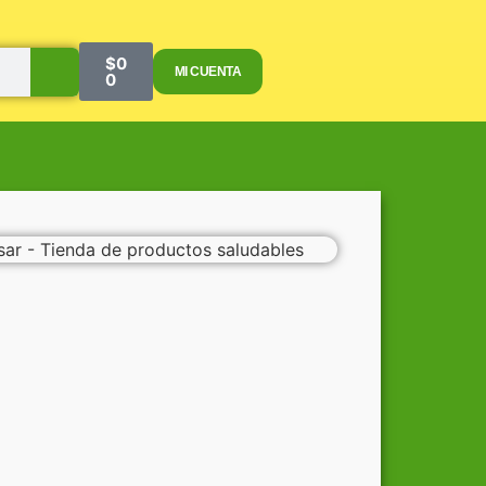
$
0
MI CUENTA
0