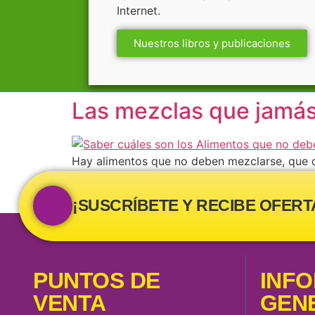
Internet.
Nuestros libros y publicaciones
Las mezclas que jamás
Hay alimentos que no deben mezclarse, que c
organismo. Queremos compartir con ustedes 
Esta mezcla tan común de unir la cafeína con
¡SUSCRÍBETE Y RECIBE OFERT
PUNTOS DE
INF
VENTA
GEN