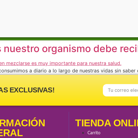
 nuestro organismo debe reci
onsumimos a diario a lo largo de nuestras vidas sin saber
algunas combinaciones que NUNCA deberíamos consumir pa
 la lactosa en una […]
AS EXCLUSIVAS!
ORMACIÓN
TIENDA ONL
ERAL
Carrito