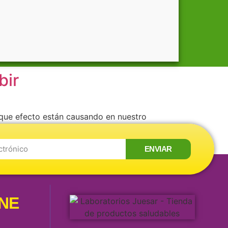
bir
 que efecto están causando en nuestro
ra cuidar nuestra salud. Café con leche
ENVIAR
INE