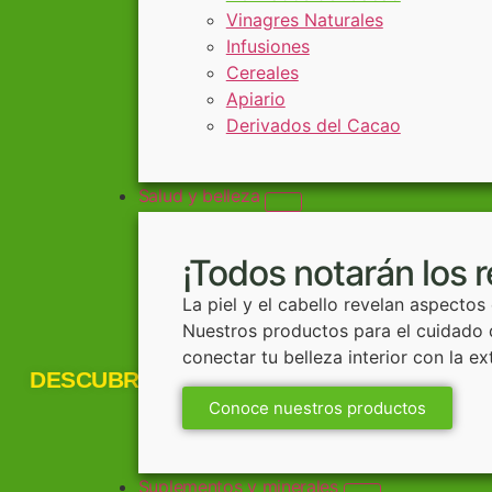
Vinagres Naturales
Infusiones
Cereales
Apiario
Derivados del Cacao
Salud y belleza
¡Todos notarán los 
La piel y el cabello revelan aspectos
Nuestros productos para el cuidado d
conectar tu belleza interior con la ex
DESCUBRE:
Conoce nuestros productos
Suplementos y minerales