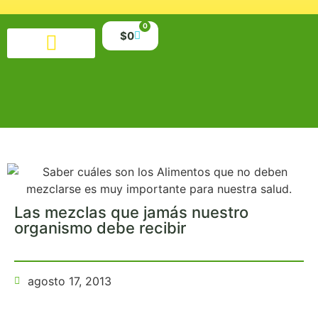
0
$
0
Productos alimenticios
Salud y belleza
Suplementos y minerales
Libros y material educativo
Las mezclas que jamás nuestro
organismo debe recibir
agosto 17, 2013