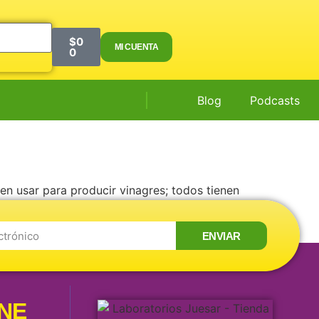
$
0
MI CUENTA
0
Blog
Podcasts
eden usar para producir vinagres; todos tienen
ermentación de dos pasos, para convertir el
ENVIAR
INE