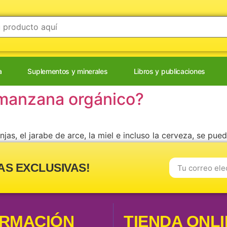
a
Suplementos y minerales
Libros y publicaciones
 manzana orgánico?
njas, el jarabe de arce, la miel e incluso la cerveza, se pu
nzana “orgánico” o natural, se elabora en un proceso de f
AS EXCLUSIVAS!
ORMACIÓN
TIENDA ONL