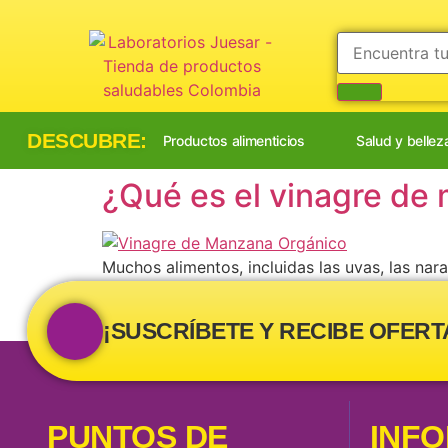
DESCUBRE:
Productos alimenticios
Salud y bellez
¿Qué es el vinagre de
Muchos alimentos, incluidas las uvas, las nara
sus propios sabores únicos. El vinagre de ma
jugo de manzana en vinagre. Primero, […]
¡SUSCRÍBETE Y RECIBE OFERT
PUNTOS DE
INF