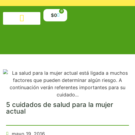
0
$
0
Productos alimenticios
Salud y belleza
Suplementos y minerales
Libros y material educativo
5 cuidados de salud para la mujer
actual
mayo 19, 2016