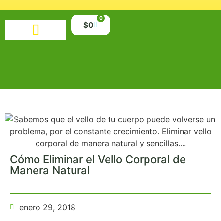
0
$
0
Productos alimenticios
Salud y belleza
Suplementos y minerales
Libros y material educativo
Cómo Eliminar el Vello Corporal de
Manera Natural
enero 29, 2018