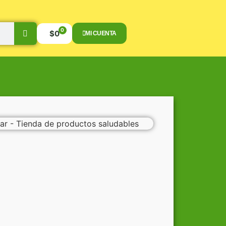
0
$
0
MI CUENTA