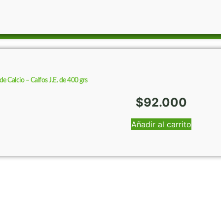
 Calcio – Calfos J.E. de 400 grs
$
92.000
Añadir al carrito