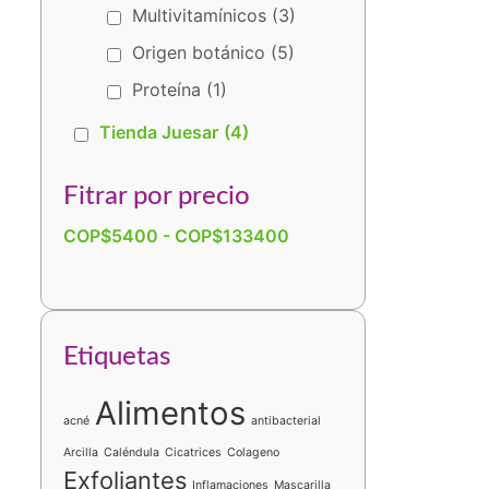
Multivitamínicos
(3)
Origen botánico
(5)
Proteína
(1)
Tienda Juesar
(4)
Fitrar por precio
COP$
5400
-
COP$
133400
Etiquetas
Alimentos
acné
antibacterial
Arcilla
Caléndula
Cicatrices
Colageno
Exfoliantes
Inflamaciones
Mascarilla