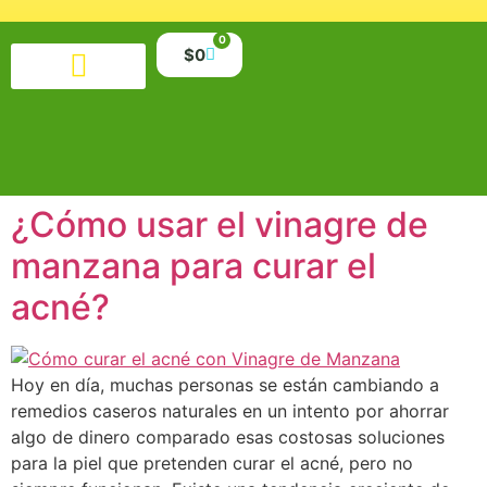
0
$
0
Productos alimenticios
Salud y belleza
Suplementos y minerales
Libros y material educativo
¿Cómo usar el vinagre de
manzana para curar el
acné?
Hoy en día, muchas personas se están cambiando a
remedios caseros naturales en un intento por ahorrar
algo de dinero comparado esas costosas soluciones
para la piel que pretenden curar el acné, pero no