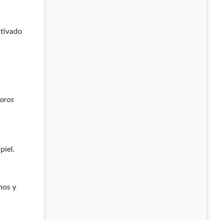
ctivado
poros
piel.
nos y