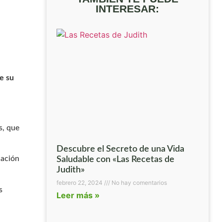
INTERESAR:
e su
s, que
Descubre el Secreto de una Vida
iación
Saludable con «Las Recetas de
Judith»
febrero 22, 2024
No hay comentarios
s
Leer más »