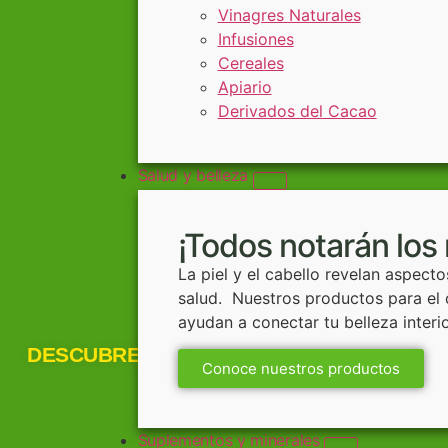
Vinagres Naturales
Infusiones
Cereales
Apiario
Derivados del Cacao
Salud y belleza
¡Todos notarán los 
La piel y el cabello revelan aspecto
salud. Nuestros productos para el c
ayudan a conectar tu belleza interi
DESCUBRE:
Conoce nuestros productos
Suplementos y minerales