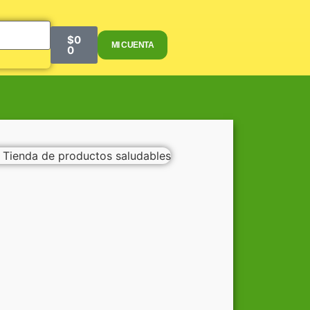
$
0
MI CUENTA
0