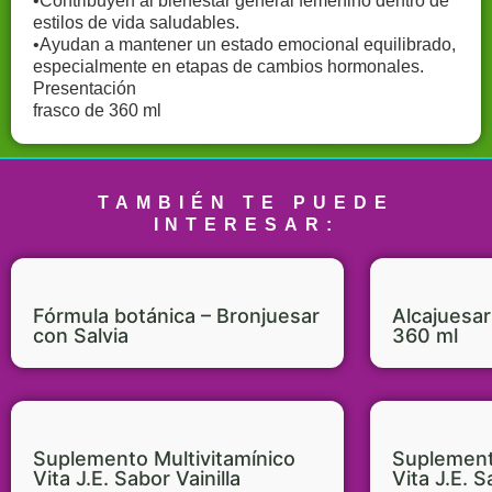
•Contribuyen al bienestar general femenino dentro de
estilos de vida saludables.
•Ayudan a mantener un estado emocional equilibrado,
especialmente en etapas de cambios hormonales.
Presentación
frasco de 360 ml
Productos-naturales-Colombia-Tienda-online-saludable-Alimentos-orgánicos-Colombia-Suplementos-naturales-Tienda-de-productos-saludables-Alimentación-sana-Colombia-Herbolario-online-Colombia-Nutrición-natural-Tienda-de-productos-orgánicos-Superfoods-Colombia-Alimentación-consciente-Tienda-de-alimentos-saludables-Eco-friendly-Colombia-Vida-saludable-Bienestar-natural-Tienda-de-hierbas-medicinales-Alimentación-sin-químicos-Productos-veganos-Colombia-Alternativas-saludables-Tienda-de-productos-eco-amigables-tienda-naturista-laboratorio-naturista-productos-saludables-plantas-medicinales-vinagres-orgánicos-vinagres-terapéuticos-botánica-vinagres-de-fruta-orgánica-vinagre-con-la-madre-pioneros-en-vinagres-cuidado-diario-y-bien-estar
TAMBIÉN TE PUEDE
INTERESAR:
Fórmula botánica – Bronjuesar
Alcajuesar
con Salvia
360 ml
Suplemento Multivitamínico
Suplement
Vita J.E. Sabor Vainilla
Vita J.E. 