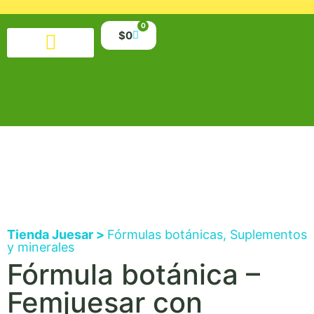
0
$
0
Productos alimenticios
Salud y belleza
Suplementos y minerales
Libros y material educativo
Tienda Juesar >
Fórmulas botánicas
,
Suplementos
y minerales
Fórmula botánica –
Femjuesar con