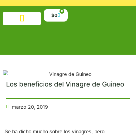
0
$
0
Productos alimenticios
Salud y belleza
Suplementos y minerales
Libros y material educativo
Los beneficios del Vinagre de Guineo
marzo 20, 2019
Se ha dicho mucho sobre los vinagres, pero