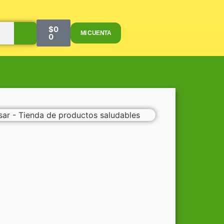
$
0
MI CUENTA
0