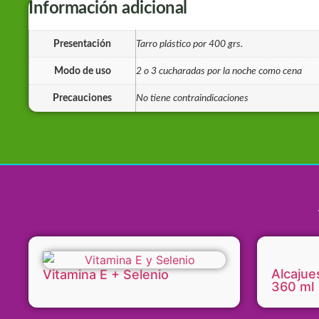
Información adicional
Presentación
Tarro plástico por 400 grs.
Modo de uso
2 o 3 cucharadas por la noche como cena
Precauciones
No tiene contraindicaciones
Productos-naturales-
Alcajue
Vitamina E + Selenio
360 ml