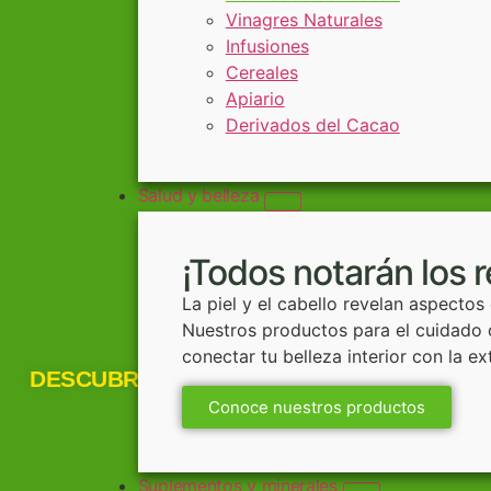
Vinagres Naturales
Infusiones
Cereales
Apiario
Derivados del Cacao
Salud y belleza
¡Todos notarán los 
La piel y el cabello revelan aspectos
Nuestros productos para el cuidado d
conectar tu belleza interior con la ex
DESCUBRE:
Conoce nuestros productos
Suplementos y minerales