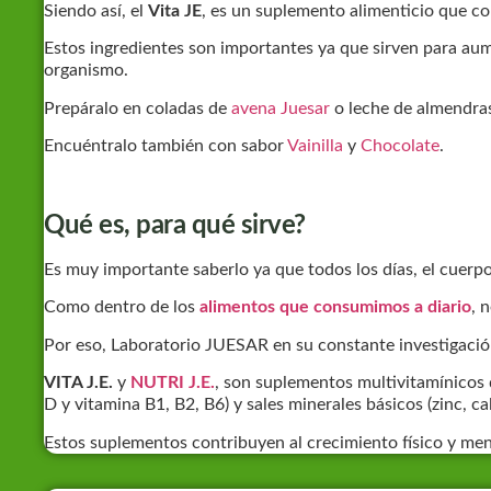
Siendo así, el
Vita JE
, es un suplemento alimenticio que co
Estos ingredientes son importantes ya que sirven para aume
organismo.
Prepáralo en coladas de
avena Juesar
o leche de almendras
Encuéntralo también con sabor
Vainilla
y
Chocolate
.
Qué es, para qué sirve?
Es muy importante saberlo ya que todos los días, el cuerp
Como dentro de los
alimentos que consumimos a diario
, 
Por eso, Laboratorio JUESAR en su constante investigación
VITA J.E.
y
NUTRI J.E.
, son suplementos multivitamínicos q
D y vitamina B1, B2, B6) y sales minerales básicos (zinc, ca
Estos suplementos contribuyen al crecimiento físico y men