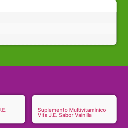
o-diario-y-bien-estar
:
.E.
Suplemento Multivitamínico
Vita J.E. Sabor Vainilla